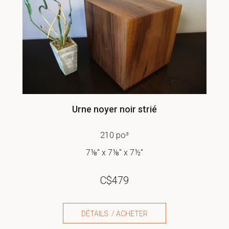
Urne noyer noir strié
210 po³
7⅛" x 7⅛" x 7½"
C$
479
DÉTAILS / ACHETER