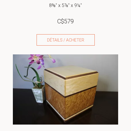
8⅜" x 5⅞" x 9¼"
C$
579
DÉTAILS / ACHETER