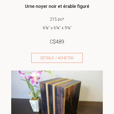
Urne noyer noir et érable figuré
215 po³
6⅞" x 6⅞" x 9⅛"
C$
489
DÉTAILS / ACHETER