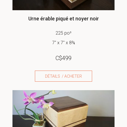
Urne érable piqué et noyer noir
225 po³
7" x 7" x 8¾
C$
499
DÉTAILS / ACHETER