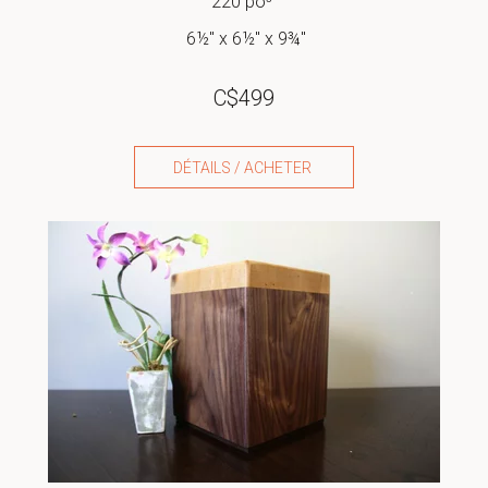
220 po³
6½" x 6½" x 9¾"
C$
499
DÉTAILS / ACHETER