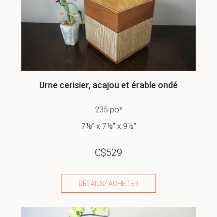
Urne cerisier, acajou et érable ondé
235 po³
7⅛" x 7⅛" x 9⅛"
C$
529
DÉTAILS/ ACHETER