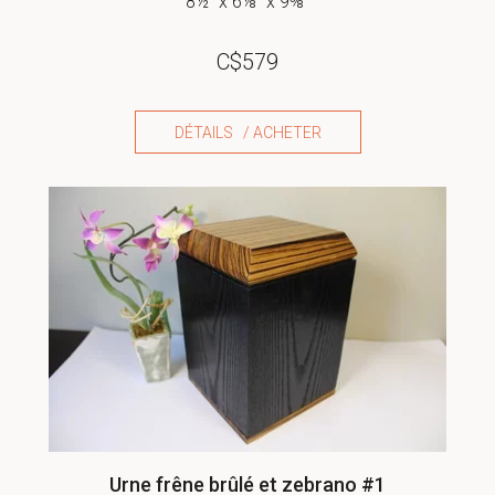
8½" x 6⅛" x 9⅜"
C$
579
DÉTAILS / ACHETER
Urne frêne brûlé et zebrano #1