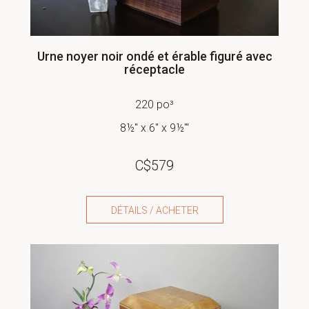
Urne noyer noir ondé et érable figuré avec
réceptacle
220 po³
8½" x 6" x 9½'''
C$
579
DÉTAILS / ACHETER