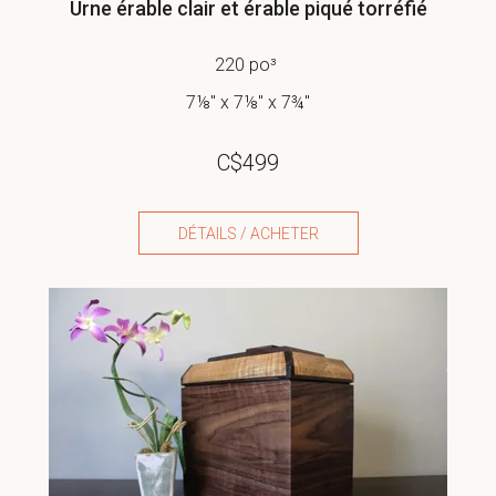
Urne érable clair et érable piqué torréfié
220 po³
7⅛" x 7⅛" x 7¾"
C$
499
DÉTAILS / ACHETER