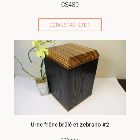
C$
489
DÉTAILS / ACHETER
Urne frêne brûlé et zebrano #2