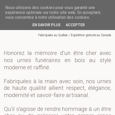
Nous utilisons des cookies pour vous garantir une
URN­­­­ES FUNÉRAIRES
expérience optimale sur notre site web. En acceptant,
vous consentez à notre utilisation des cookies.
EN SAVOIR PLUS
ACCEPTER
Fabriquées au Québec / Expédition gratuite au Canada
Honorez la mémoire d'un être cher avec
nos urnes funéraires en bois au style
moderne et raffiné.
Fabriquées à la main avec soin, nos urnes
de haute qualité allient respect, élégance,
modernité et savoir-faire artisanal.
Qu’il s’agisse de rendre hommage à un être