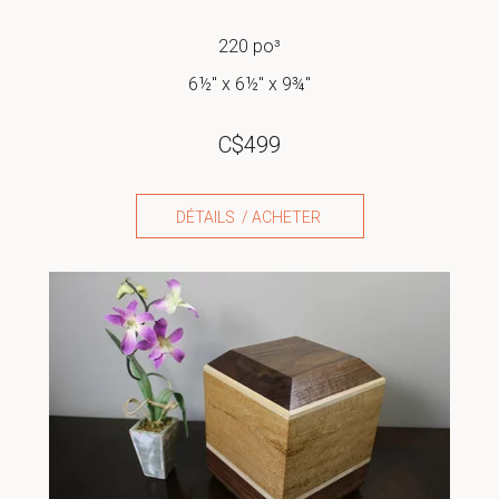
220 po³
6½" x 6½" x 9¾"
C$
499
DÉTAILS / ACHETER