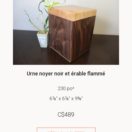
Urne noyer noir et érable flammé
230 po³
6⅞" x 6⅞" x 9⅜"
C$
489