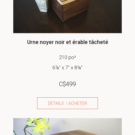
Urne noyer noir et érable tâcheté
210 po³
6⅞" x 7" x 8⅛"
C$
499
DÉTAILS / ACHETER