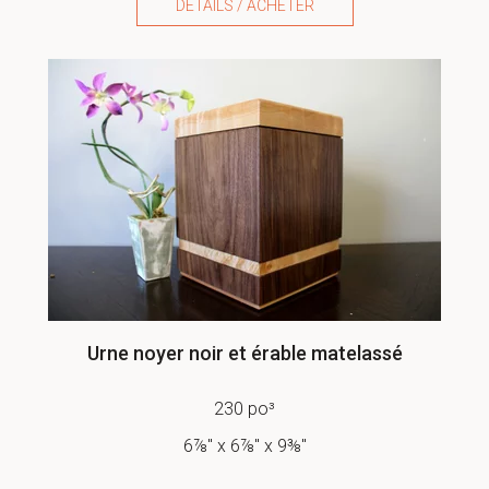
DÉTAILS / ACHETER
Urne noyer noir et érable matelassé
230 po³
6⅞" x 6⅞" x 9⅜"