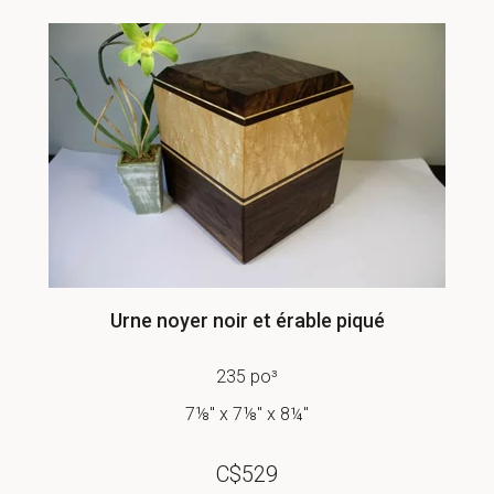
Urne noyer noir et érable piqué
235 po³
7⅛" x 7⅛" x 8¼"
C$
529