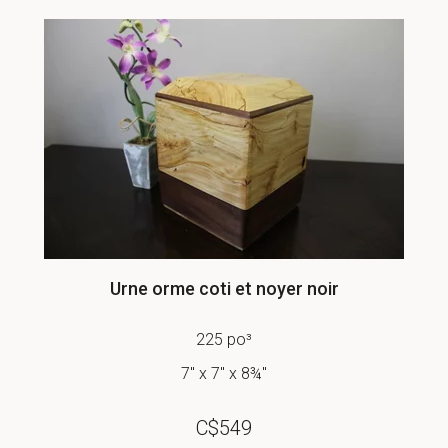
Urne orme coti et noyer noir
225 po³
7" x 7" x 8¾"
C$
549