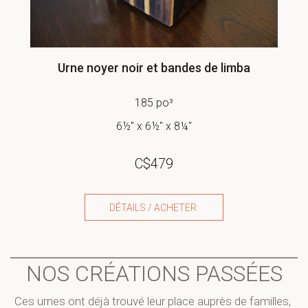
Urne noyer noir et bandes de limba
185 po³
6½" x 6½" x 8¼"
C$
479
DÉTAILS / ACHETER
NOS CRÉATIONS PASSÉES
Ces urnes ont déjà trouvé leur place auprès de familles, 