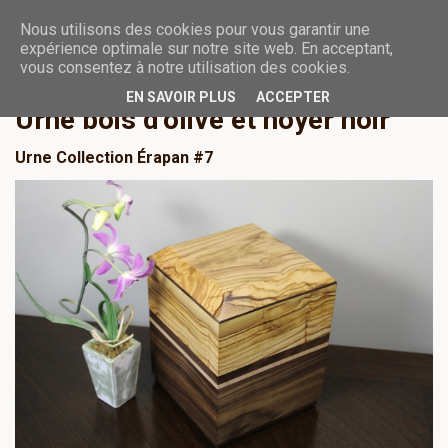
Nous utilisons des cookies pour vous garantir une
URN­­­­ES FUNÉRAIRES
expérience optimale sur notre site web. En acceptant,
vous consentez à notre utilisation des cookies.
EN SAVOIR PLUS
ACCEPTER
Urne bois d'olive et noyer noir
Urne Collection Érapan #7